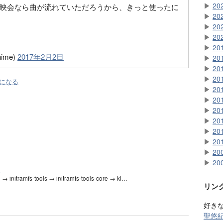
▶
20
“上映会なら曲が流れていただろうから、きっと使ったに
▶
20
▶
20
▶
20
▶
20
ime)
2017年2月2日
▶
20
▶
20
▶
20
になる
▶
20
▶
20
▶
20
▶
20
▶
20
▶
20
▶
20
▶
20
8
 → initramfs-tools → initramfs-tools-core → kl…
リン
好き
聖悠