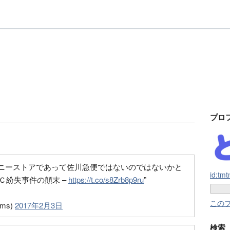
プロ
ニーストアであって佐川急便ではないのではないかと
id:tm
ＰＣ紛失事件の顛末 –
https://t.co/s8Zrb8p9ru
”
この
ms)
2017年2月3日
検索