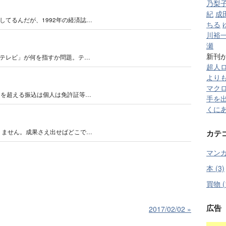
乃梨
紀
成
してるんだが、1992年の経済誌…
ちる
川裕
瀬
新刊
テレビ」が何を指すか問題。テ…
超人
より
マクロス
円を超える振込は個人は免許証等…
手を
くに
カテ
りません。成果さえ出せばどこで…
マンガ 
本 (3)
買物 (
広告
2017/02/02
»