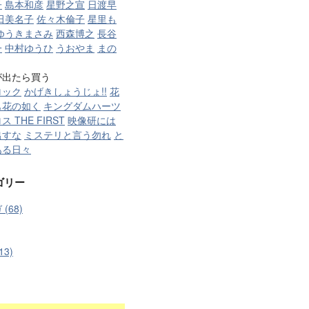
子
島本和彦
星野之宣
日渡早
田美名子
佐々木倫子
星里も
ゆうきまさみ
西森博之
長谷
一
中村ゆうひ
うおやま
まの
が出たら買う
ロック
かげきしょうじょ!!
花
も花の如く
キングダムハーツ
 THE FIRST
映像研には
出すな
ミステリと言う勿れ
と
ある日々
ゴリー
(68)
13)