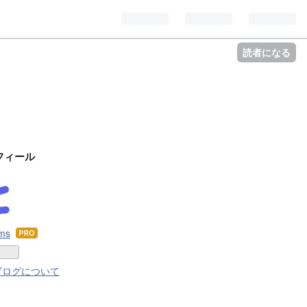
読者になる
フィール
tms
はて
なブ
ログ
ブログについて
Pro