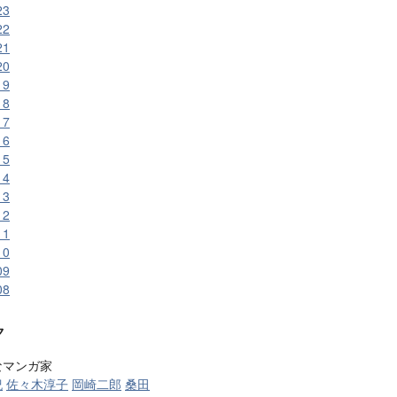
23
22
21
20
19
18
17
16
15
14
13
12
11
10
09
08
ク
なマンガ家
紀
佐々木淳子
岡崎二郎
桑田