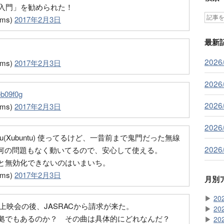
徹底入門」を勧められた！
ms)
2017年2月3日
最新
2026
ms)
2017年2月3日
2026
eb09f0g
2026
ms)
2017年2月3日
2026
 Ubuntu(Xubuntu) 使ってるけど、一昔前まで鬼門だった無線
2026
か何の問題もなく動いてるので、安心して使える。
と無効化できないのはいまいち。
ms)
2017年2月3日
月別
▶
20
上映会の後、JASRACから請求が来た。
▶
20
拠でもあるのか？ その曲は具体的にどれなんだ？
▶
20