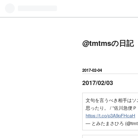
@tmtmsの日記
2017
-
02
-
04
2017/02/03
文句を言うべき相手はソ
思ったり。 / “佐川急便
https://t.co/p3A9pFHcaH
— とみたまさひろ (@tmt