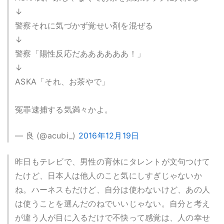
↓
警察それに気づかず覚せい剤を混ぜる
↓
警察「陽性反応だああああああ！」
↓
ASKA「それ、お茶やで」
冤罪逮捕する気満々かよ。
— 良 (@acubi_)
2016年12月19日
昨日もテレビで、男性の育休にタレントが文句つけて
たけど、日本人は他人のこと気にしすぎじゃないか
ね。ハーネスもだけど、自分は使わないけど、あの人
は使うことを選んだのねでいいじゃない。自分と考え
が違う人が目に入るだけで不快って感覚は、人の幸せ