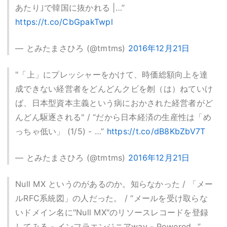
あたり｣で韓国に抜かれる |…”
https://t.co/CbGpakTwpl
— とみたまさひろ (@tmtms)
2016年12月21日
"「上」にプレッシャーをかけて、時価総額向上を達
成できない経営者をどんどんクビを刎（は）ねていけ
ば、日本型資本主義という病におかされた経営者がど
んどん駆逐される" / “だから日本経済の生産性は「め
っちゃ低い」 (1/5) - …”
https://t.co/dB8KbZbV7T
— とみたまさひろ (@tmtms)
2016年12月21日
Null MX というのがあるのか。知らなかった / 「メー
ルRFC系統図」の人だった。 / “メールを受け取らな
いドメイン名に"Null MX"のリソースレコードを登録
してみる - インフラエンジニアway - Powered…”